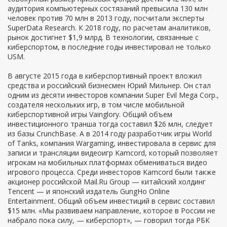
аудитория компьютерных состязаний превысила 130 млн
человек против 70 млн в 2013 году, посчитали эксперты
SuperData Research. К 2018 году, по расчетам аналитиков,
рынок достигнет $1,9 млрд. В технологии, связанные с
киберспортом, в последние годы инвестировал не только
USM.
В августе 2015 года в киберспортивный проект вложил
средства и российский бизнесмен Юрий Мильнер. Он стал
одним из десяти инвесторов компании Super Evil Mega Corp.,
создателя нескольких игр, в том числе мобильной
киберспортивной игры Vainglory. Общий объем
инвестиционного транша тогда составил $26 млн, следует
из базы CrunchBase. А в 2014 году разработчик игры World
of Tanks, компания Wargaming, инвестировала в сервис для
записи и трансляции видеоигр Kamcord, который позволяет
игрокам на мобильных платформах обмениваться видео
игрового процесса. Среди инвесторов Kamcord были также
акционер российской Mail.Ru Group — китайский холдинг
Tencent — и японский издатель GungHo Online
Entertainment. Общий объем инвестиций в сервис составил
$15 млн. «Мы развиваем направление, которое в России не
набрало пока силу, — киберспорт», — говорил тогда РБК