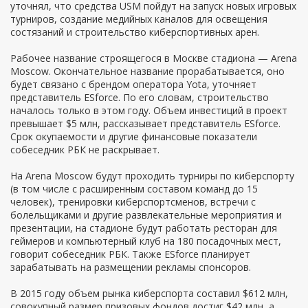
уточнял, что средства USM пойдут на запуск новых игровых
турниров, создание медийных каналов для освещения
состязаний и строительство киберспортивных арен.
Рабочее название строящегося в Москве стадиона — Arena
Moscow. Окончательное название прорабатывается, оно
будет связано с брендом оператора Yota, уточняет
представитель ESforce. По его словам, строительство
началось только в этом году. Объем инвестиций в проект
превышает $5 млн, рассказывает представитель ESforce.
Срок окупаемости и другие финансовые показатели
собеседник РБК не раскрывает.
На Arena Moscow будут проходить турниры по киберспорту
(в том числе с расширенным составом команд до 15
человек), тренировки киберспортсменов, встречи с
болельщиками и другие развлекательные мероприятия и
презентации, на стадионе будут работать ресторан для
геймеров и компьютерный клуб на 180 посадочных мест,
говорит собеседник РБК. Также ESforce планирует
зарабатывать на размещении рекламы спонсоров.
В 2015 году объем рынка киберспорта составил $612 млн,
совокупный размер призовых фондов достиг $42 млн, а