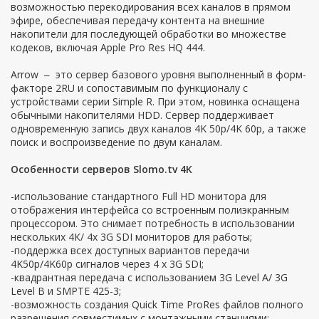
возможностью перекодирования всех каналов в прямом
эфире, обеспечивая передачу контента на внешние
накопители для последующей обработки во множестве
кодеков, включая Apple Pro Res HQ 444.
Arrow
это сервер базового уровня выполненный в форм-
–
факторе 2RU и сопоставимым по функционалу с
устройствами серии Simple R. При этом, новинка оснащена
обычными накопителями HDD. Сервер поддерживает
одновременную запись двух каналов 4K 50p/4K 60p, а также
поиск и воспроизведение по двум каналам.
Особенности серверов Slomo.tv 4K
-использование стандартного Full HD монитора для
отображения интерфейса со встроенным полиэкранным
процессором. Это снимает потребность в использовании
нескольких 4К/ 4x 3G SDI мониторов для работы;
-поддержка всех доступных вариантов передачи
4K50p/4K60p сигналов через 4 х 3G SDI;
-квадрантная передача с использованием 3G Level A/ 3G
Level B и SMPTE 425-3;
-возможность создания Quick Time ProRes файлов полного
разрешения совместимых с монтажными станциями;