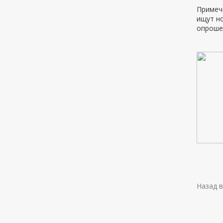
Примеча
ищут но
опроше
Назад в