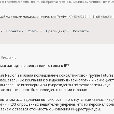
 для посетителей сайта
,
политикой обработки персональных данных
,
политикой использо
ащайтесь к нашим менеджерам по продажам. Телефон:
+7 (495) 502-91-41
E-mail:
client@dn
Проекты
Услуги
Пресс-центр
Контакты
Пресс-центр
ько западные вещатели готовы к IP?
я Nevion заказала исследование консалтинговой группе Futureso
 вещательные компании к внедрению IP-технологий и какие фак
ли главные инженеры и вице-президенты по технологиям крупн
ложности опрос был проведен в восьми странах.
льтатам исследования выяснилось, что отсутствие квалификаци
огий – 2/3 опрошенных вещателей уверены, что их персонал о
ствием остается стоимость обновления инфраструктуры.