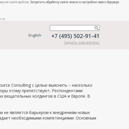
вания cookie-файлов
. Запретить обработку cookie можно в настройках своего браузера.
k.ru
+7 (495) 502-91-41
English
Задать нам вопрос
urce Consulting с целью выяснить – насколько
торы этому препятствуют. Респондентами
ых вещательных холдингов в США и Европе. В
и не является барьером к внедрениям новых
бладает необходимыми компетенциями. Основным