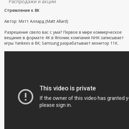
Распродажи и акции
Стремление к 8K
Автор: Мэтт Аллард (Matt Allard)
Разрешение свело вас с ума? Первое в мире коммерческое
вещание в формате 4К в Японии; компания NHK записывает
игры Yankees в 8К; Samsung разрабатывает монитор 11К.