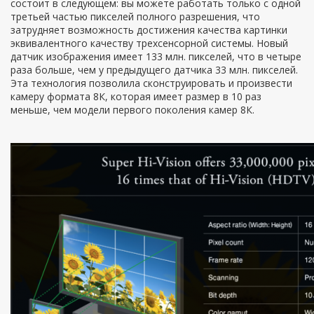
состоит в следующем: вы можете работать только с одной
третьей частью пикселей полного разрешения, что
затрудняет возможность достижения качества картинки
эквивалентного качеству трехсенсорной системы. Новый
датчик изображения имеет 133 млн. пикселей, что в четыре
раза больше, чем у предыдущего датчика 33 млн. пикселей.
Эта технология позволила сконструировать и произвести
камеру формата 8К, которая имеет размер в 10 раз
меньше, чем модели первого поколения камер 8К.