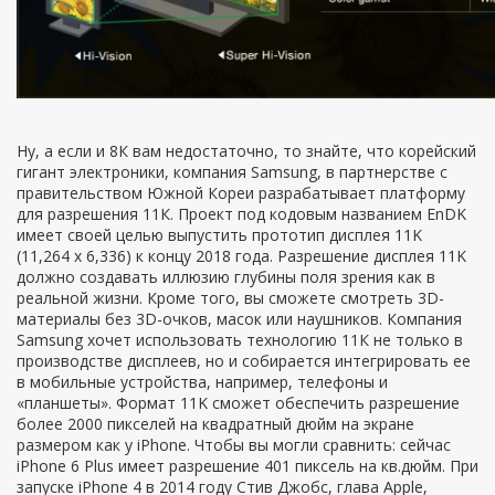
Ну, а если и 8К вам недостаточно, то знайте, что корейский
гигант электроники, компания Samsung, в партнерстве с
правительством Южной Кореи разрабатывает платформу
для разрешения 11К. Проект под кодовым названием EnDK
имеет своей целью выпустить прототип дисплея 11K
(11,264 х 6,336) к концу 2018 года. Разрешение дисплея 11K
должно создавать иллюзию глубины поля зрения как в
реальной жизни. Кроме того, вы сможете смотреть 3D-
материалы без 3D-очков, масок или наушников. Компания
Samsung хочет использовать технологию 11К не только в
производстве дисплеев, но и собирается интегрировать ее
в мобильные устройства, например, телефоны и
«планшеты». Формат 11K сможет обеспечить разрешение
более 2000 пикселей на квадратный дюйм на экране
размером как у iPhone. Чтобы вы могли сравнить: сейчас
iPhone 6 Plus имеет разрешение 401 пиксель на кв.дюйм. При
запуске iPhone 4 в 2014 году Стив Джобс, глава Apple,