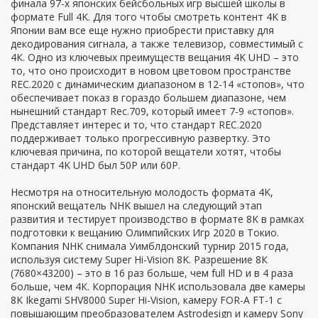
финала 97-х японских бейсбольных игр высшей школы в
формате Full 4K. Для того чтобы смотреть контент 4K в
Японии вам все еще нужно приобрести приставку для
декодирования сигнала, а также телевизор, совместимый с
4К. Одно из ключевых преимуществ вещания 4K UHD – это
то, что оно происходит в новом цветовом пространстве
REC.2020 с динамическим диапазоном в 12-14 «стопов», что
обеспечивает показ в гораздо большем диапазоне, чем
нынешний стандарт Rec.709, который имеет 7-9 «стопов».
Представляет интерес и то, что стандарт REC.2020
поддерживает только прогрессивную развертку. Это
ключевая причина, по которой вещатели хотят, чтобы
стандарт 4K UHD был 50P или 60P.
Несмотря на относительную молодость формата 4K,
японский вещатель NHK вышел на следующий этап
развития и тестирует производство в формате 8K в рамках
подготовки к вещанию Олимпийских Игр 2020 в Токио.
Компания NHK снимала Уимблдонский турнир 2015 года,
используя систему Super Hi-Vision 8K. Разрешение 8К
(7680×43200) – это в 16 раз больше, чем full HD и в 4 раза
больше, чем 4К. Корпорация NHK использовала две камеры
8K Ikegami SHV8000 Super Hi-Vision, камеру FOR-A FT-1 с
повышающим преобразователем Astrodesign и камеру Sony