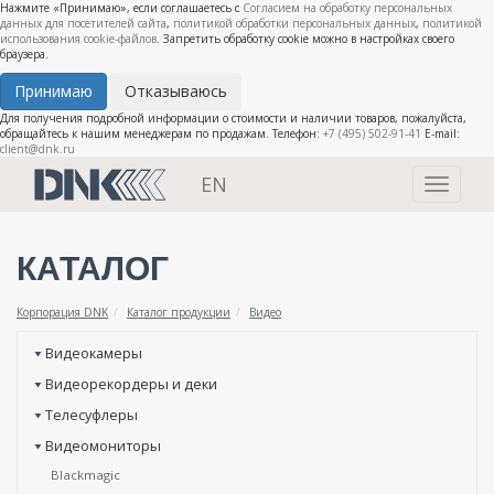
Нажмите «Принимаю», если соглашаетесь с
Согласием на обработку персональных
данных для посетителей сайта
,
политикой обработки персональных данных
,
политикой
использования cookie-файлов
. Запретить обработку cookie можно в настройках своего
браузера.
Принимаю
Отказываюсь
Для получения подробной информации о стоимости и наличии товаров, пожалуйста,
обращайтесь к нашим менеджерам по продажам. Телефон:
+7 (495) 502-91-41
E-mail:
client@dnk.ru
EN
Toggle
navigati
КАТАЛОГ
Корпорация DNK
Каталог продукции
Видео
Видеокамеры
Видеорекордеры и деки
Телесуфлеры
Видеомониторы
Blackmagic