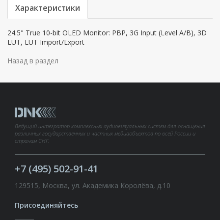
Характеристики
24.5" True 10-bit OLED Monitor: PBP, 3G Input (Level A/B), 3D
LUT, LUT Import/Export
Назад в раздел
Ведущий интегратор комплексных аудиовизуальных систем для оснащения
различных государственных и частных медиаобъектов по всей России и
странам СНГ.
+7 (495) 502-91-41
129515, Москва, ул. Академика Королёва, д.10
Присоединяйтесь