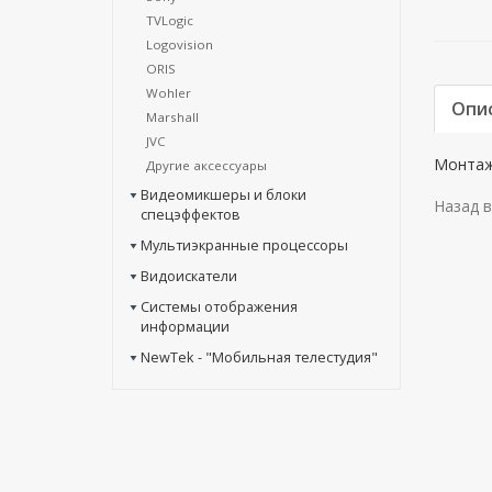
TVLogic
Logovision
ORIS
Wohler
Опи
Marshall
JVC
Монтаж
Другие аксессуары
Видеомикшеры и блоки
Назад в
спецэффектов
Мультиэкранные процессоры
Видоискатели
Системы отображения
информации
NewTek - "Мобильная телестудия"