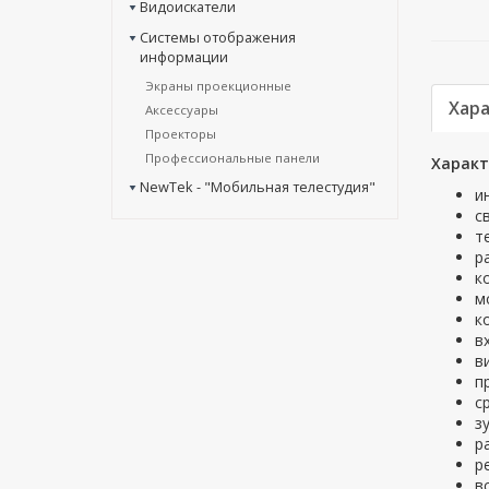
Видоискатели
Системы отображения
информации
Экраны проекционные
Хар
Аксессуары
Проекторы
Профессиональные панели
Характ
NewTek - "Мобильная телестудия"
и
с
т
р
к
м
к
в
в
п
с
з
р
р
в