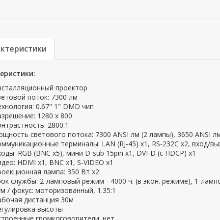
актеристики
еристики:
нсталляционный проектор
ветовой поток: 7300 лм
ехнология: 0.67" 1" DMD чип
азрешение: 1280 x 800
онтрастность: 2800:1
ощность светового потока: 7300 ANSI лм (2 лампы), 3650 ANSI лм
оммуникационные терминалы: LAN (RJ-45) x1, RS-232C х2, вход/вых
ходы: RGB (BNC x5), мини D-sub 15pin x1, DVI-D (с HDCP) x1
идео: HDMI x1, BNC х1, S-VIDEO x1
роекционная лампа: 350 Вт х2
рок службы: 2-ламповый режим - 4000 ч. (в экон. режиме), 1-лампо
ум / фокус: моторизованный, 1.35:1
абочая дистанция 30м
егулировка высоты
строенные громкоговорители: нет