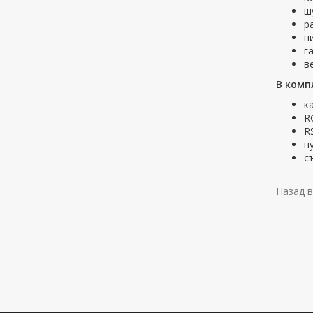
ш
р
п
г
ве
В комп
к
R
R
п
с
Назад в