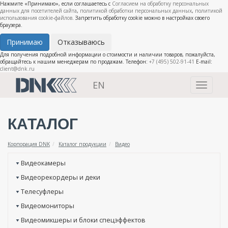
Нажмите «Принимаю», если соглашаетесь с
Согласием на обработку персональных
данных для посетителей сайта
,
политикой обработки персональных данных
,
политикой
использования cookie-файлов
. Запретить обработку cookie можно в настройках своего
браузера.
Принимаю
Отказываюсь
Для получения подробной информации о стоимости и наличии товаров, пожалуйста,
обращайтесь к нашим менеджерам по продажам. Телефон:
+7 (495) 502-91-41
E-mail:
client@dnk.ru
EN
Toggle
navigati
КАТАЛОГ
Корпорация DNK
Каталог продукции
Видео
Видеокамеры
Видеорекордеры и деки
Телесуфлеры
Видеомониторы
Видеомикшеры и блоки спецэффектов