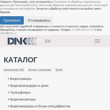
Нажмите «Принимаю», если соглашаетесь с
Согласием на обработку персональных
данных для посетителей сайта
,
политикой обработки персональных данных
,
политикой
использования cookie-файлов
. Запретить обработку cookie можно в настройках своего
браузера.
Принимаю
Отказываюсь
Для получения подробной информации о стоимости и наличии товаров, пожалуйста,
обращайтесь к нашим менеджерам по продажам. Телефон:
+7 (495) 502-91-41
E-mail:
client@dnk.ru
EN
Toggle
navigati
КАТАЛОГ
Корпорация DNK
Каталог продукции
Видео
Видеокамеры
Видеорекордеры и деки
Телесуфлеры
Видеомониторы
Видеомикшеры и блоки спецэффектов