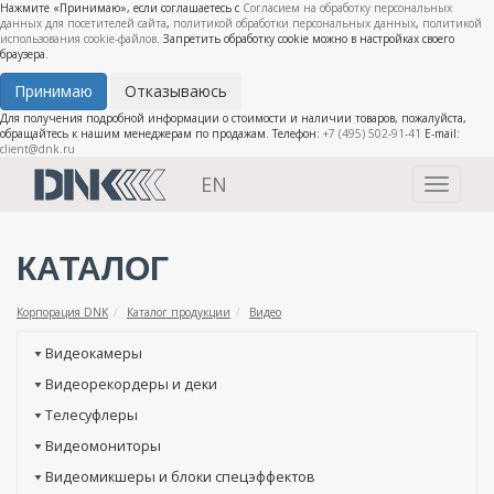
Нажмите «Принимаю», если соглашаетесь с
Согласием на обработку персональных
данных для посетителей сайта
,
политикой обработки персональных данных
,
политикой
использования cookie-файлов
. Запретить обработку cookie можно в настройках своего
браузера.
Принимаю
Отказываюсь
Для получения подробной информации о стоимости и наличии товаров, пожалуйста,
обращайтесь к нашим менеджерам по продажам. Телефон:
+7 (495) 502-91-41
E-mail:
client@dnk.ru
EN
Toggle
navigati
КАТАЛОГ
Корпорация DNK
Каталог продукции
Видео
Видеокамеры
Видеорекордеры и деки
Телесуфлеры
Видеомониторы
Видеомикшеры и блоки спецэффектов