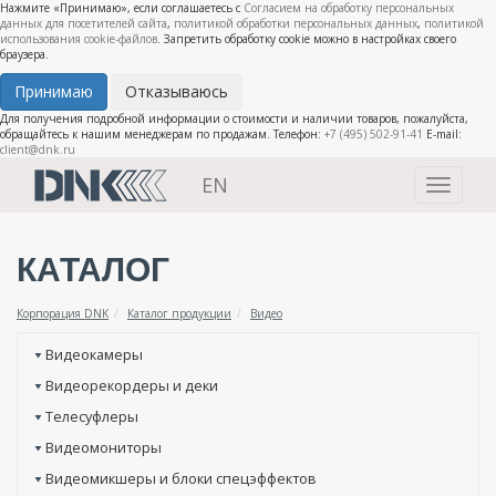
Нажмите «Принимаю», если соглашаетесь с
Согласием на обработку персональных
данных для посетителей сайта
,
политикой обработки персональных данных
,
политикой
использования cookie-файлов
. Запретить обработку cookie можно в настройках своего
браузера.
Принимаю
Отказываюсь
Для получения подробной информации о стоимости и наличии товаров, пожалуйста,
обращайтесь к нашим менеджерам по продажам. Телефон:
+7 (495) 502-91-41
E-mail:
client@dnk.ru
EN
Toggle
navigati
КАТАЛОГ
Корпорация DNK
Каталог продукции
Видео
Видеокамеры
Видеорекордеры и деки
Телесуфлеры
Видеомониторы
Видеомикшеры и блоки спецэффектов