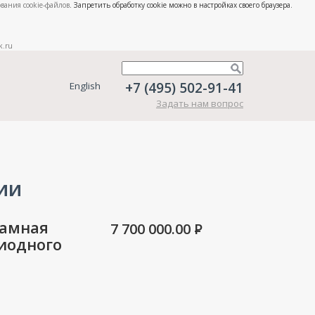
вания cookie-файлов
. Запретить обработку cookie можно в настройках своего браузера.
k.ru
+7 (495) 502-91-41
English
Задать нам вопрос
ии
Рамная
7 700 000.00
P
иодного