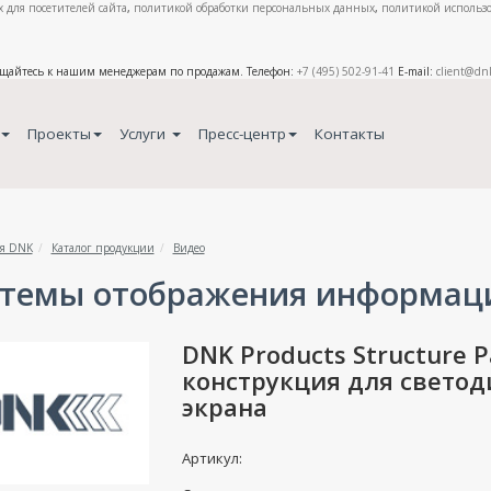
 для посетителей сайта
,
политикой обработки персональных данных
,
политикой использо
ащайтесь к нашим менеджерам по продажам. Телефон:
+7 (495) 502-91-41
E-mail:
client@dn
Проекты
Услуги
Пресс-центр
Контакты
я DNK
Каталог продукции
Видео
темы отображения информац
DNK Products Structure 
конструкция для светод
экрана
Артикул: