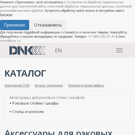
Нажмите «Принимаю», если соглашаетесь с
Согласием на обработку персональных
данных для посетителей сайта
,
политикой обработки персональных данных
,
политикой
использования cookie-файлов
. Запретить обработку cookie можно в настройках своего
браузера.
Принимаю
Отказываюсь
Для получения подробной информации о стоимости и наличии товаров, пожалуйста,
обращайтесь к нашим менеджерам по продажам. Телефон:
+7 (495) 502-91-41
E-mail:
client@dnk.ru
EN
Toggle
navigati
КАТАЛОГ
Корпорация DNK
Каталог продукции
Технологическая мебель
Аксессуары для рэковых стоек / шкафов
Рэковые стойки / шкафы
Столы и консоли
Аксессуары для рэковых