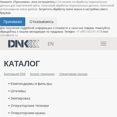
Нажмите «Принимаю», если соглашаетесь с
Согласием на обработку персональных
данных для посетителей сайта
,
политикой обработки персональных данных
,
политикой
использования cookie-файлов
. Запретить обработку cookie можно в настройках своего
браузера.
Принимаю
Отказываюсь
Для получения подробной информации о стоимости и наличии товаров, пожалуйста,
обращайтесь к нашим менеджерам по продажам. Телефон:
+7 (495) 502-91-41
E-mail:
client@dnk.ru
EN
Toggle
navigati
КАТАЛОГ
Корпорация DNK
Каталог продукции
Операторская техника
Компендиумы и фильтры
Штативы
Экипировка
Операторские тележки
Операторские краны