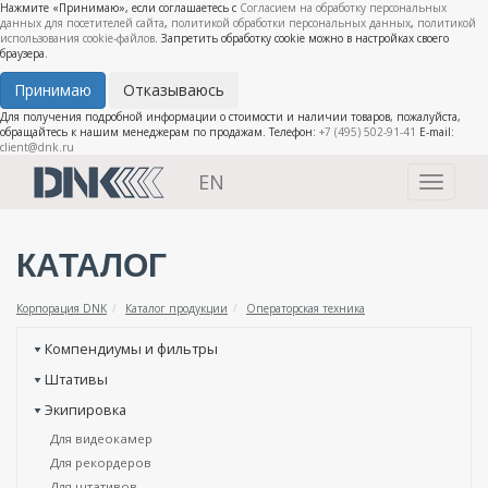
Нажмите «Принимаю», если соглашаетесь с
Согласием на обработку персональных
данных для посетителей сайта
,
политикой обработки персональных данных
,
политикой
использования cookie-файлов
. Запретить обработку cookie можно в настройках своего
браузера.
Принимаю
Отказываюсь
Для получения подробной информации о стоимости и наличии товаров, пожалуйста,
обращайтесь к нашим менеджерам по продажам. Телефон:
+7 (495) 502-91-41
E-mail:
client@dnk.ru
EN
Toggle
navigati
КАТАЛОГ
Корпорация DNK
Каталог продукции
Операторская техника
Компендиумы и фильтры
Штативы
Экипировка
Для видеокамер
Для рекордеров
Для штативов