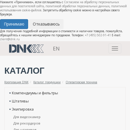
Нажмите «Принимаю», если соглашаетесь с
Согласием на обработку персональных
данных для посетителей сайта
,
политикой обработки персональных данных
,
политикой
использования cookie-файлов
. Запретить обработку cookie можно в настройках своего
браузера.
Принимаю
Отказываюсь
Для получения подробной информации о стоимости и наличии товаров, пожалуйста,
обращайтесь к нашим менеджерам по продажам. Телефон:
+7 (495) 502-91-41
E-mail:
client@dnk.ru
EN
Toggle
navigati
КАТАЛОГ
Корпорация DNK
Каталог продукции
Операторская техника
Компендиумы и фильтры
Штативы
Экипировка
Для видеокамер
Для рекордеров
Для штативов