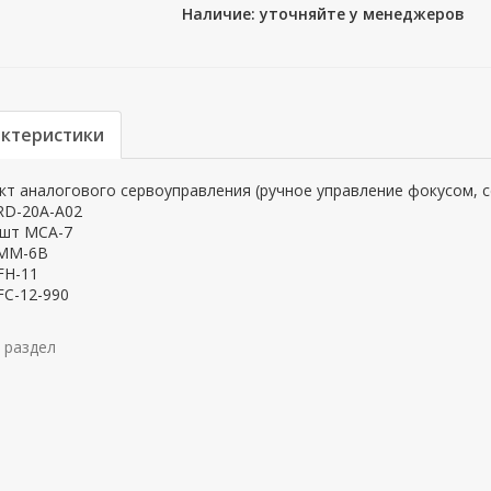
Наличие: уточняйте у менеджеров
актеристики
т аналогового сервоуправления (ручное управление фокусом, с
RD-20A-A02
 шт MCA-7
MM-6B
FH-11
FC-12-990
 раздел