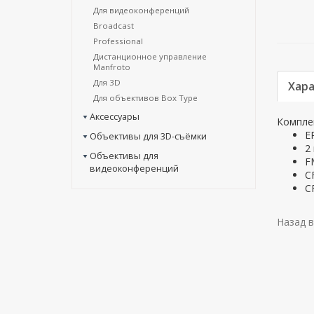
Для видеоконференций
Broadcast
Professional
Дистанционное управление
Manfroto
Для 3D
Хар
Для объективов Box Type
Аксессуары
Комплек
E
Объективы для 3D-съёмки
2
Объективы для
F
видеоконференций
C
C
Назад в