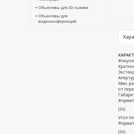
Объективы для 3D-съёмки
Объективы для
видеоконференций
Хар
ХАРАК
Фокусно
Кратно
Экстен
Апертур
Мин. ра
от пер
Габарит
Формат 
(2x)
Угол по
Формат 
(2x)