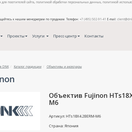
 для посетителей сайта
,
политикой обработки персональных данных
,
политикой использо
ащайтесь к нашим менеджерам по продажам. Телефон:
+7 (495) 502-91-41
E-mail:
client@dn
Проекты
Услуги
Пресс-центр
Контакты
я DNK
Каталог продукции
Объективы и аксессуары
inon
Объектив Fujinon HTs18
M6
Артикул: HTs18X4.2BERM-M6
Страна: Япония