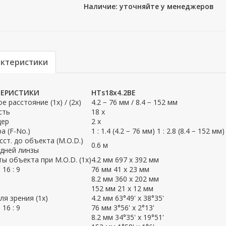
Наличие: уточняйте у менеджеров
актеристики
ТЕРИСТИКИ
HTs18x4.2BE
е расстояние (1x) / (2x)
4.2 − 76 мм / 8.4 − 152 мм
сть
18 x
дер
2 х
а (F-No.)
1 : 1.4 (4.2 − 76 мм) 1 : 2.8 (8.4 − 152 мм)
сст. до объекта (М.O.D.)
0.6 м
едней линзы
ы объекта при М.O.D. (1x)
4.2 мм 697 x 392 мм
16 : 9
76 мм 41 x 23 мм
8.2 мм 360 x 202 мм
152 мм 21 x 12 мм
ля зрения (1x)
4.2 мм 63°49' x 38°35'
16 : 9
76 мм 3°56' x 2°13'
8.2 мм 34°35' x 19°51'