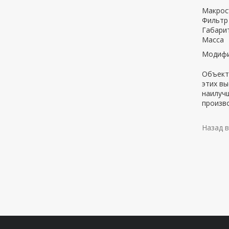
Макрос
Фильтр
Габарит
Масса
Модифи
Объект
этих в
наилуч
произво
Назад в