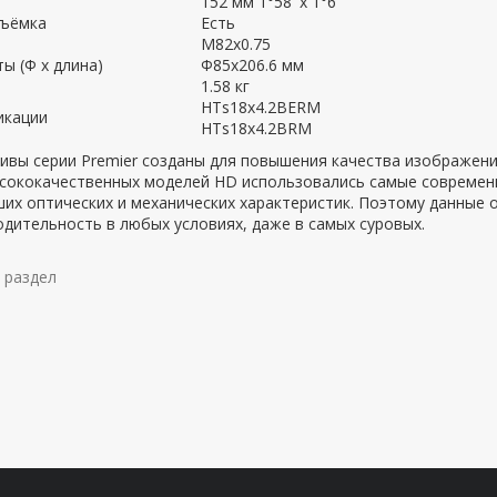
152 мм 1°58' x 1°6'
ъёмка
Есть
М82x0.75
ы (Ф х длина)
Ф85x206.6 мм
1.58 кг
HTs18x4.2BERМ
кации
HTs18x4.2BRМ
ивы серии Premier созданы для повышения качества изображени
ысококачественных моделей HD использовались самые современ
ших оптических и механических характеристик. Поэтому данные
дительность в любых условиях, даже в самых суровых.
 раздел