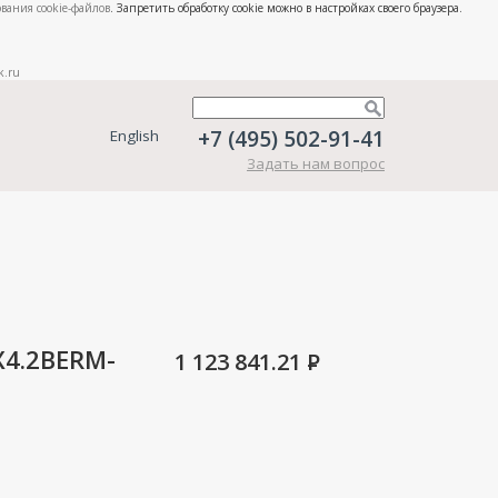
вания cookie-файлов
. Запретить обработку cookie можно в настройках своего браузера.
k.ru
+7 (495) 502-91-41
English
Задать нам вопрос
X4.2BERM-
1 123 841.21
P