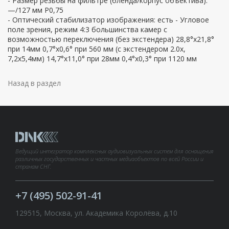
- Размер резьбы на фильтре (бленда/корпус объектива):
—/127 мм P0,75
- Оптический стабилизатор изображения: есть - Угловое
поле зрения, режим 4:3 большинства камер с
возможностью переключения (без экстендера) 28,8°х21,8°
при 14мм 0,7°х0,6° при 560 мм (с экстендером 2.0х,
7,2х5,4мм) 14,7°х11,0° при 28мм 0,4°х0,3° при 1120 мм
Назад в раздел
Ведущий интегратор комплексных аудиовизуальных систем для оснащения
различных государственных и частных медиаобъектов по всей России и
странам СНГ.
+7 (495) 502-91-41
129515, Москва, ул. Академика Королёва, д.10