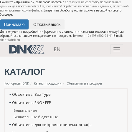
Нажмите «Принимаю», если соглашаетесь с
Согласием на обработку персональных
данных для посетителей сайта
,
политикой обработки персональных данных
,
политикой
использования cookie-файлов
. Запретить обработку cookie можно в настройках своего
браузера.
Принимаю
Отказываюсь
Для получения подробной информации о стоимости и наличии товаров, пожалуйста,
обращайтесь к нашим менеджерам по продажам. Телефон:
+7 (495) 502-91-41
E-mail:
client@dnk.ru
EN
Toggle
navigati
КАТАЛОГ
Корпорация DNK
Каталог продукции
Объективы и аксессуары
Объективы Box Type
Объективы ENG / EFP
Вещательные
Вещательные бюджетные
Объективы для цифрового кинематографа