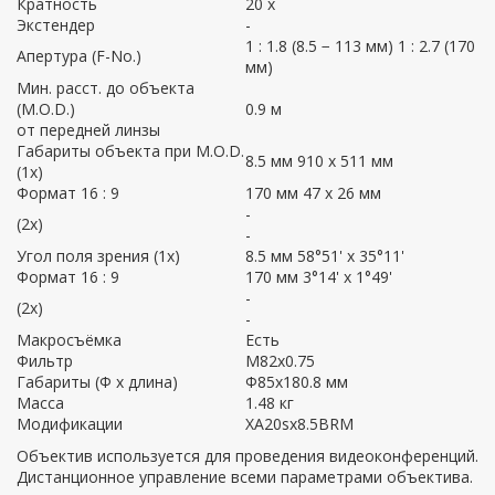
Кратность
20 x
Экстендер
-
1 : 1.8 (8.5 − 113 мм) 1 : 2.7 (170
Апертура (F-No.)
мм)
Мин. расст. до объекта
(М.O.D.)
0.9 м
от передней линзы
Габариты объекта при М.O.D.
8.5 мм 910 x 511 мм
(1x)
Формат 16 : 9
170 мм 47 x 26 мм
-
(2x)
-
Угол поля зрения (1x)
8.5 мм 58°51' x 35°11'
Формат 16 : 9
170 мм 3°14' x 1°49'
-
(2x)
-
Макросъёмка
Есть
Фильтр
М82x0.75
Габариты (Ф х длина)
Ф85x180.8 мм
Масса
1.48 кг
Модификации
XA20sx8.5BRМ
Объектив используется для проведения видеоконференций.
Дистанционное управление всеми параметрами объектива.