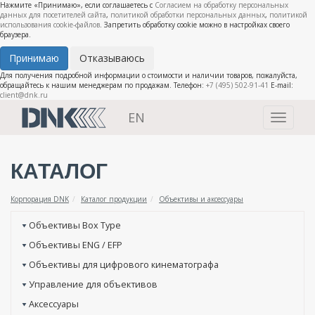
Нажмите «Принимаю», если соглашаетесь с
Согласием на обработку персональных
данных для посетителей сайта
,
политикой обработки персональных данных
,
политикой
использования cookie-файлов
. Запретить обработку cookie можно в настройках своего
браузера.
Принимаю
Отказываюсь
Для получения подробной информации о стоимости и наличии товаров, пожалуйста,
обращайтесь к нашим менеджерам по продажам. Телефон:
+7 (495) 502-91-41
E-mail:
client@dnk.ru
EN
Toggle
navigati
КАТАЛОГ
Корпорация DNK
Каталог продукции
Объективы и аксессуары
Объективы Box Type
Объективы ENG / EFP
Объективы для цифрового кинематографа
Управление для объективов
Аксессуары