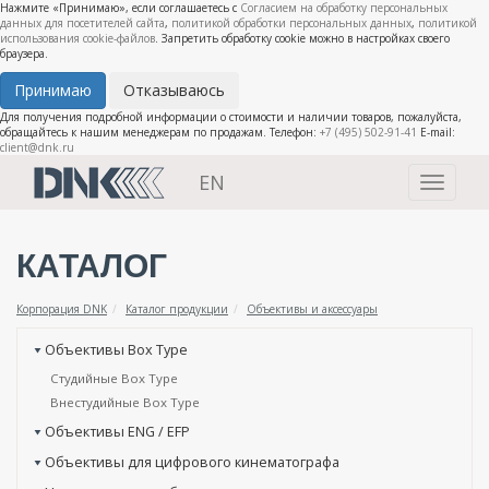
Нажмите «Принимаю», если соглашаетесь с
Согласием на обработку персональных
данных для посетителей сайта
,
политикой обработки персональных данных
,
политикой
использования cookie-файлов
. Запретить обработку cookie можно в настройках своего
браузера.
Принимаю
Отказываюсь
Для получения подробной информации о стоимости и наличии товаров, пожалуйста,
обращайтесь к нашим менеджерам по продажам. Телефон:
+7 (495) 502-91-41
E-mail:
client@dnk.ru
EN
Toggle
navigati
КАТАЛОГ
Корпорация DNK
Каталог продукции
Объективы и аксессуары
Объективы Box Type
Студийные Box Type
Внестудийные Box Type
Объективы ENG / EFP
Объективы для цифрового кинематографа