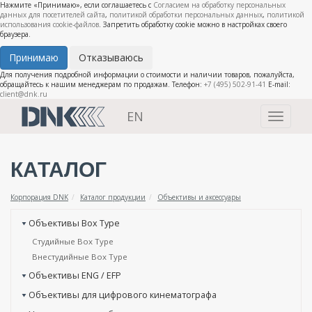
Нажмите «Принимаю», если соглашаетесь с
Согласием на обработку персональных
данных для посетителей сайта
,
политикой обработки персональных данных
,
политикой
использования cookie-файлов
. Запретить обработку cookie можно в настройках своего
браузера.
Принимаю
Отказываюсь
Для получения подробной информации о стоимости и наличии товаров, пожалуйста,
обращайтесь к нашим менеджерам по продажам. Телефон:
+7 (495) 502-91-41
E-mail:
client@dnk.ru
EN
Toggle
navigati
КАТАЛОГ
Корпорация DNK
Каталог продукции
Объективы и аксессуары
Объективы Box Type
Студийные Box Type
Внестудийные Box Type
Объективы ENG / EFP
Объективы для цифрового кинематографа