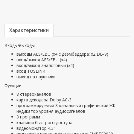
Характеристики
Входы/выходы:
выходы AES/EBU (х4 с деэмбеддера: х2 DB-9)
вход/выход AES/EBU (х4)
вход/выход аналоговый (х4)
вход TOSLINK
выход на наушники
Функции:
8 стереоканалов
карта декодера Dolby AC-3
программируемый 8-канальный графический ЖК
индикатор уровня аудиосигналов
8 программ
клавиши быстрого доступа
видеомонитор 4.3"
поддержка протокола метаданных SMPTE2020