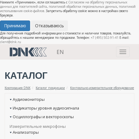
Нажмите «Принимаю», если соглашаетесь с
Согласием на обработку персональных
данных для посетителей сайта
,
политикой обработки персональных данных
,
политикой
использования cookie-файлов
. Запретить обработку cookie можно в настройках своего
браузера.
Принимаю
Отказываюсь
Для получения подробной информации о стоимости и наличии товаров, пожалуйста,
обращайтесь к нашим менеджерам по продажам. Телефон:
+7 (495) 502-91-41
E-mail:
client@dnk.ru
EN
Toggle
navigati
КАТАЛОГ
Корпорация DNK
Каталог продукции
Контрольно-измерительное оборудование
Аудиомониторы
Индикаторы уровня аудиосигнала
Осциллографы и вектороскопы
Измерительные микрофоны
Анализаторы