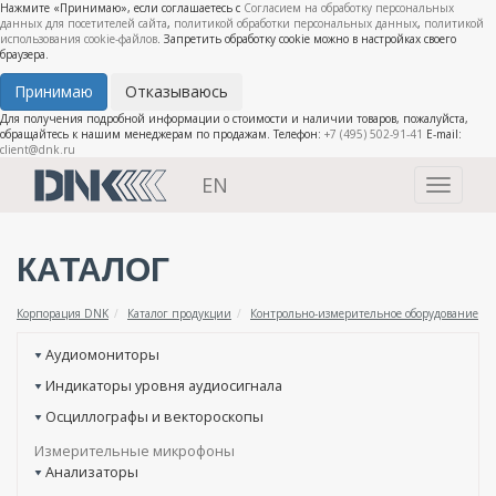
Нажмите «Принимаю», если соглашаетесь с
Согласием на обработку персональных
данных для посетителей сайта
,
политикой обработки персональных данных
,
политикой
использования cookie-файлов
. Запретить обработку cookie можно в настройках своего
браузера.
Принимаю
Отказываюсь
Для получения подробной информации о стоимости и наличии товаров, пожалуйста,
обращайтесь к нашим менеджерам по продажам. Телефон:
+7 (495) 502-91-41
E-mail:
client@dnk.ru
EN
Toggle
navigati
КАТАЛОГ
Корпорация DNK
Каталог продукции
Контрольно-измерительное оборудование
Аудиомониторы
Индикаторы уровня аудиосигнала
Осциллографы и вектороскопы
Измерительные микрофоны
Анализаторы