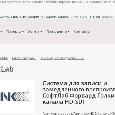
 для посетителей сайта
,
политикой обработки персональных данных
,
политикой использо
ащайтесь к нашим менеджерам по продажам. Телефон:
+7 (495) 502-91-41
E-mail:
client@dn
Проекты
Услуги
Пресс-центр
Контакты
я DNK
Каталог продукции
Компьютерное оборудование и ПО
tLab
Система для записи и
замедленного воспроиз
СофтЛаб Форвард Голки
канала HD-SDI
Артикул: Форвард Голкипер HD 3 Канала HD