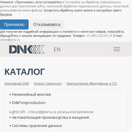
Нажмите «Принимаю», если соглашаетесь с
Согласием на обработку персональных
данных для посетителей сайта
,
политикой обработки персональных данных
,
политикой
использования cookie-файлов
. Запретить обработку cookie можно в настройках своего
браузера.
Принимаю
Отказываюсь
Для получения подробной информации о стоимости и наличии товаров, пожалуйста,
обращайтесь к нашим менеджерам по продажам. Телефон:
+7 (495) 502-91-41
E-mail:
client@dnk.ru
EN
Toggle
navigati
КАТАЛОГ
Корпорация DNK
Каталог продукции
Компьютерное оборудование и ПО
Нелинейный монтаж
DI&Postproduction
Lightcraft - cпецэффекты в реальном времени
Автоматизация производства и вещания
Системы хранения данных