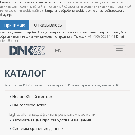
Нажмите «Принимаю», если соглашаетесь с
Согласием на обработку персональных
данных для посетителей сайта
,
политикой обработки персональных данных
,
политикой
использования cookie-файлов
. Запретить обработку cookie можно в настройках своего
браузера.
Принимаю
Отказываюсь
Для получения подробной информации о стоимости и наличии товаров, пожалуйста,
обращайтесь к нашим менеджерам по продажам. Телефон:
+7 (495) 502-91-41
E-mail:
client@dnk.ru
EN
Toggle
navigati
КАТАЛОГ
Корпорация DNK
Каталог продукции
Компьютерное оборудование и ПО
Нелинейный монтаж
DI&Postproduction
Lightcraft - cпецэффекты в реальном времени
Автоматизация производства и вещания
Системы хранения данных