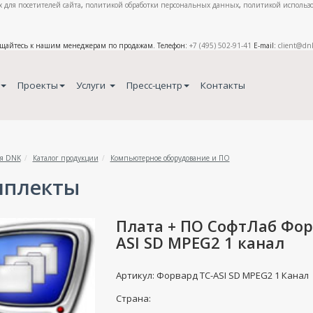
 для посетителей сайта
,
политикой обработки персональных данных
,
политикой использо
ащайтесь к нашим менеджерам по продажам. Телефон:
+7 (495) 502-91-41
E-mail:
client@dn
Проекты
Услуги
Пресс-центр
Контакты
я DNK
Каталог продукции
Компьютерное оборудование и ПО
мплекты
Плата + ПО СофтЛаб Фор
ASI SD MPEG2 1 канал
Артикул: Форвард ТС-ASI SD MPEG2 1 Канал
Страна: