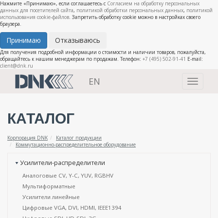
Нажмите «Принимаю», если соглашаетесь с
Согласием на обработку персональных
данных для посетителей сайта
,
политикой обработки персональных данных
,
политикой
использования cookie-файлов
. Запретить обработку cookie можно в настройках своего
браузера.
Принимаю
Отказываюсь
Для получения подробной информации о стоимости и наличии товаров, пожалуйста,
обращайтесь к нашим менеджерам по продажам. Телефон:
+7 (495) 502-91-41
E-mail:
client@dnk.ru
EN
Toggle
navigati
КАТАЛОГ
Корпорация DNK
Каталог продукции
Коммутационно-распределительное оборудование
Усилители-распределители
Аналоговые CV, Y-C, YUV, RGBHV
Мультиформатные
Усилители линейные
Цифровые VGA, DVI, HDMI, IEEE1394