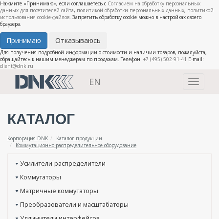
Нажмите «Принимаю», если соглашаетесь с
Согласием на обработку персональных
данных для посетителей сайта
,
политикой обработки персональных данных
,
политикой
использования cookie-файлов
. Запретить обработку cookie можно в настройках своего
браузера.
Принимаю
Отказываюсь
Для получения подробной информации о стоимости и наличии товаров, пожалуйста,
обращайтесь к нашим менеджерам по продажам. Телефон:
+7 (495) 502-91-41
E-mail:
client@dnk.ru
EN
Toggle
navigati
КАТАЛОГ
Корпорация DNK
Каталог продукции
Коммутационно-распределительное оборудование
Усилители-распределители
Коммутаторы
Матричные коммутаторы
Преобразователи и масштабаторы
Удлинители интерфейсов