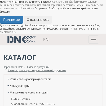
Нажмите «Принимаю», если соглашаетесь с
Согласием на обработку персональных
данных для посетителей сайта
,
политикой обработки персональных данных
,
политикой
использования cookie-файлов
. Запретить обработку cookie можно в настройках своего
браузера.
Принимаю
Отказываюсь
Для получения подробной информации о стоимости и наличии товаров, пожалуйста,
обращайтесь к нашим менеджерам по продажам. Телефон:
+7 (495) 502-91-41
E-mail:
client@dnk.ru
EN
Toggle
navigati
КАТАЛОГ
Корпорация DNK
Каталог продукции
Коммутационно-распределительное оборудование
Усилители-распределители
Коммутаторы
Матричные коммутаторы
Видео + Аудио
Аналоговые CV, Y-C, YUV, RGBHV