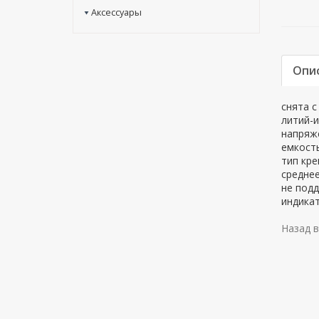
Аксессуары
Опи
снята с
литий-и
напряже
емкость
тип кре
среднее
не подд
индикат
Назад в