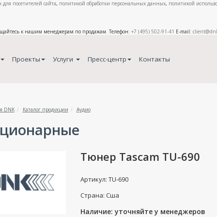
 для посетителей сайта
,
политикой обработки персональных данных
,
политикой использо
ащайтесь к нашим менеджерам по продажам. Телефон:
+7 (495) 502-91-41
E-mail:
client@dn
Проекты
Услуги
Пресс-центр
Контакты
я DNK
Каталог продукции
Аудио
ационарные
Тюнер Tascam TU-690
Артикул: TU-690
Страна: Сша
Наличие: уточняйте у менеджеров