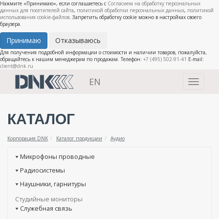
Нажмите «Принимаю», если соглашаетесь с
Согласием на обработку персональных
данных для посетителей сайта
,
политикой обработки персональных данных
,
политикой
использования cookie-файлов
. Запретить обработку cookie можно в настройках своего
браузера.
Принимаю
Отказываюсь
Для получения подробной информации о стоимости и наличии товаров, пожалуйста,
обращайтесь к нашим менеджерам по продажам. Телефон:
+7 (495) 502-91-41
E-mail:
client@dnk.ru
EN
Toggle
navigati
КАТАЛОГ
Корпорация DNK
Каталог продукции
Аудио
Микрофоны проводные
Радиосистемы
Наушники, гарнитуры
Студийные мониторы
Служебная связь