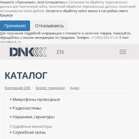
Нажмите «Принимаю», если соглашаетесь с
Согласием на обработку персональных
данных для посетителей сайта
,
политикой обработки персональных данных
,
политикой
использования cookie-файлов
. Запретить обработку cookie можно в настройках своего
браузера.
Принимаю
Отказываюсь
Для получения подробной информации о стоимости и наличии товаров, пожалуйста,
обращайтесь к нашим менеджерам по продажам. Телефон:
+7 (495) 502-91-41
E-mail:
client@dnk.ru
EN
Toggle
navigati
КАТАЛОГ
Корпорация DNK
Каталог продукции
Аудио
Микрофоны проводные
Радиосистемы
Наушники, гарнитуры
Студийные мониторы
Служебная связь