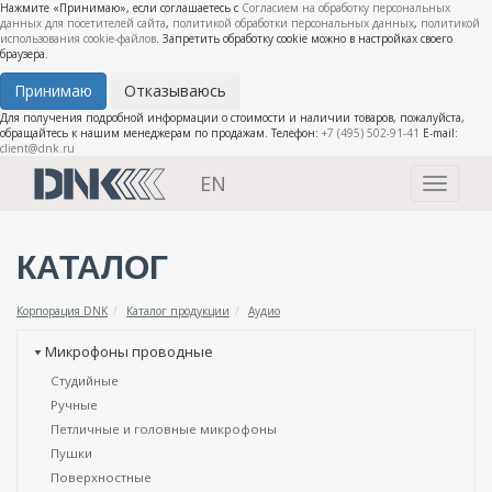
Нажмите «Принимаю», если соглашаетесь с
Согласием на обработку персональных
данных для посетителей сайта
,
политикой обработки персональных данных
,
политикой
использования cookie-файлов
. Запретить обработку cookie можно в настройках своего
браузера.
Принимаю
Отказываюсь
Для получения подробной информации о стоимости и наличии товаров, пожалуйста,
обращайтесь к нашим менеджерам по продажам. Телефон:
+7 (495) 502-91-41
E-mail:
client@dnk.ru
EN
Toggle
navigati
КАТАЛОГ
Корпорация DNK
Каталог продукции
Аудио
Микрофоны проводные
Студийные
Ручные
Петличные и головные микрофоны
Пушки
Поверхностные