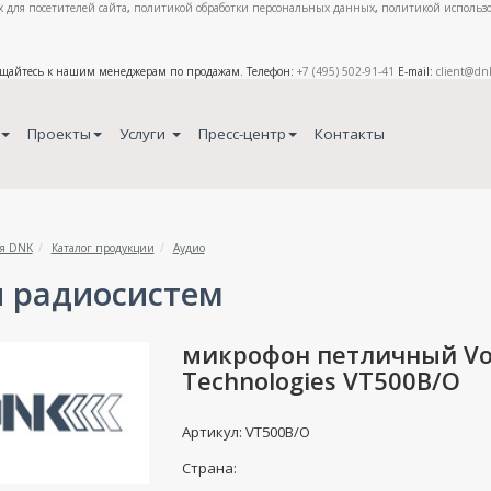
 для посетителей сайта
,
политикой обработки персональных данных
,
политикой использо
ащайтесь к нашим менеджерам по продажам. Телефон:
+7 (495) 502-91-41
E-mail:
client@dn
Проекты
Услуги
Пресс-центр
Контакты
я DNK
Каталог продукции
Аудио
 радиосистем
микрофон петличный Vo
Technologies VT500B/O
Артикул: VT500B/O
Страна: