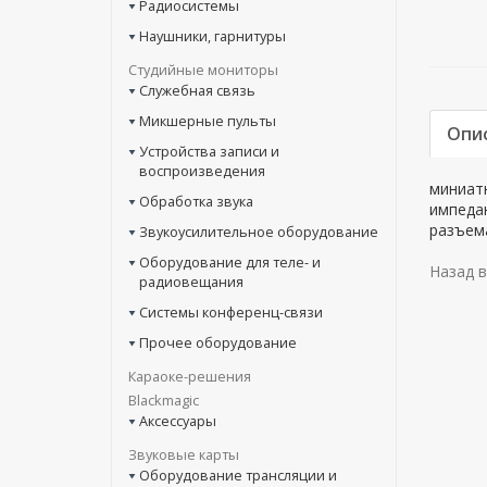
Радиосистемы
Наушники, гарнитуры
Студийные мониторы
Служебная связь
Микшерные пульты
Опи
Устройства записи и
воспроизведения
миниатю
Обработка звука
импедан
разъем
Звукоусилительное оборудование
Оборудование для теле- и
Назад в
радиовещания
Системы конференц-связи
Прочее оборудование
Караоке-решения
Blackmagic
Аксессуары
Звуковые карты
Оборудование трансляции и