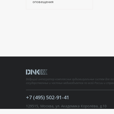
оповещения
Ведущий интегратор комплексных аудиовизуальных систем для ос
государственных и частных медиаобъектов по всей России и стра
+7 (495) 502-91-41
129515, Москва, ул. Академика Королёва, д.10