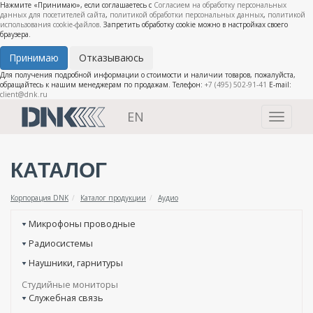
Нажмите «Принимаю», если соглашаетесь с
Согласием на обработку персональных
данных для посетителей сайта
,
политикой обработки персональных данных
,
политикой
использования cookie-файлов
. Запретить обработку cookie можно в настройках своего
браузера.
Принимаю
Отказываюсь
Для получения подробной информации о стоимости и наличии товаров, пожалуйста,
обращайтесь к нашим менеджерам по продажам. Телефон:
+7 (495) 502-91-41
E-mail:
client@dnk.ru
EN
Toggle
navigati
КАТАЛОГ
Корпорация DNK
Каталог продукции
Аудио
Микрофоны проводные
Радиосистемы
Наушники, гарнитуры
Студийные мониторы
Служебная связь