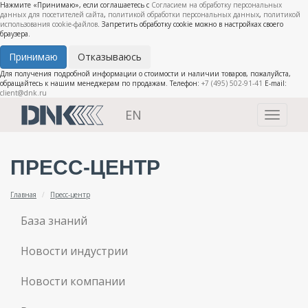
Нажмите «Принимаю», если соглашаетесь с
Согласием на обработку персональных
данных для посетителей сайта
,
политикой обработки персональных данных
,
политикой
использования cookie-файлов
. Запретить обработку cookie можно в настройках своего
браузера.
Принимаю
Отказываюсь
Для получения подробной информации о стоимости и наличии товаров, пожалуйста,
обращайтесь к нашим менеджерам по продажам. Телефон:
+7 (495) 502-91-41
E-mail:
client@dnk.ru
EN
Toggle
navigati
ПРЕСС-ЦЕНТР
Главная
Пресс-центр
База знаний
Новости индустрии
Новости компании