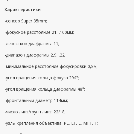
Характеристики
-сенсор Super 35mm;
-фокусное расстояние 21…100мм;
-лепестков диафрагмы: 11;
-диапазон диафрагмы 2,9…22;
-минимальное расстояние фокусировки 0,8м;
-угол вращения кольца фокуса 294°;
-угол вращения кольца диафрагмы 48°;
-фронтальный диаметр 114мм;
-число линз/групп линз: 22/18;
-узлы крепления объектива: PL, EF, E, MFT, F;