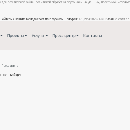
 для посетителей сайта
,
политикой обработки персональных данных
,
политикой использо
ащайтесь к нашим менеджерам по продажам. Телефон:
+7 (495) 502-91-41
E-mail:
client@dn
Проекты
Услуги
Пресс-центр
Контакты
Пресс-центр
 не найден.