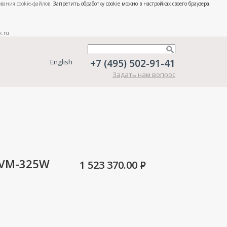
вания cookie-файлов
. Запретить обработку cookie можно в настройках своего браузера.
k.ru
+7 (495) 502-91-41
English
Задать нам вопрос
XVM-325W
1 523 370.00
P