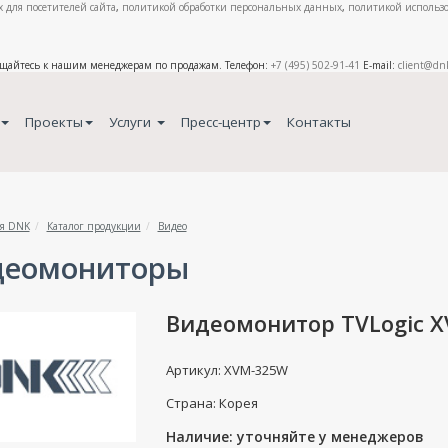
 для посетителей сайта
,
политикой обработки персональных данных
,
политикой использо
ащайтесь к нашим менеджерам по продажам. Телефон:
+7 (495) 502-91-41
E-mail:
client@dn
Проекты
Услуги
Пресс-центр
Контакты
я DNK
Каталог продукции
Видео
деомониторы
Видеомонитор TVLogic 
Артикул: XVM-325W
Страна: Корея
Наличие: уточняйте у менеджеров