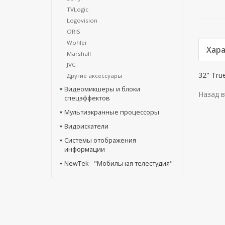
TVLogic
Logovision
ORIS
Wohler
Хар
Marshall
JVC
32" Tru
Другие аксессуары
Видеомикшеры и блоки
Назад в
спецэффектов
Мультиэкранные процессоры
Видоискатели
Системы отображения
информации
NewTek - "Мобильная телестудия"