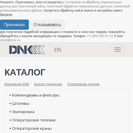
Нажмите «Принимаю», если соглашаетесь с
Согласием на обработку персональных
данных для посетителей сайта
,
политикой обработки персональных данных
,
политикой
использования cookie-файлов
. Запретить обработку cookie можно в настройках своего
браузера.
Принимаю
Отказываюсь
Для получения подробной информации о стоимости и наличии товаров, пожалуйста,
обращайтесь к нашим менеджерам по продажам. Телефон:
+7 (495) 502-91-41
E-mail:
client@dnk.ru
EN
Toggle
navigati
КАТАЛОГ
Корпорация DNK
Каталог продукции
Операторская техника
Компендиумы и фильтры
Штативы
Экипировка
Операторские тележки
Операторские краны