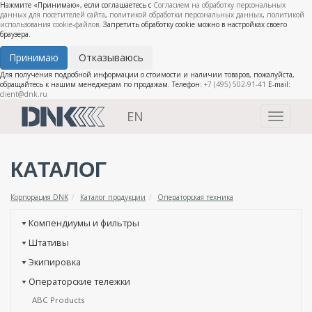
Нажмите «Принимаю», если соглашаетесь с
Согласием на обработку персональных
данных для посетителей сайта
,
политикой обработки персональных данных
,
политикой
использования cookie-файлов
. Запретить обработку cookie можно в настройках своего
браузера.
Принимаю
Отказываюсь
Для получения подробной информации о стоимости и наличии товаров, пожалуйста,
обращайтесь к нашим менеджерам по продажам. Телефон:
+7 (495) 502-91-41
E-mail:
client@dnk.ru
EN
Toggle
navigati
КАТАЛОГ
Корпорация DNK
Каталог продукции
Операторская техника
Компендиумы и фильтры
Штативы
Экипировка
Операторские тележки
ABC Products