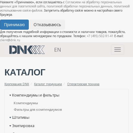
Нажмите «Принимаю», если соглашаетесь с
Согласием на обработку персональных
данных для посетителей сайта
,
политикой обработки персональных данных
,
политикой
использования cookie-файлов
. Запретить обработку cookie можно в настройках своего
браузера.
Принимаю
Отказываюсь
Для получения подробной информации о стоимости и наличии товаров, пожалуйста,
обращайтесь к нашим менеджерам по продажам. Телефон:
+7 (495) 502-91-41
E-mail:
client@dnk.ru
EN
Toggle
navigati
КАТАЛОГ
Корпорация DNK
Каталог продукции
Операторская техника
Компендиумы и фильтры
Компендиумы
Фильтры для компендиумов
Штативы
Экипировка