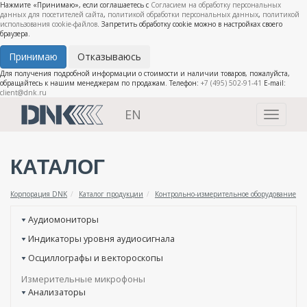
Нажмите «Принимаю», если соглашаетесь с
Согласием на обработку персональных
данных для посетителей сайта
,
политикой обработки персональных данных
,
политикой
использования cookie-файлов
. Запретить обработку cookie можно в настройках своего
браузера.
Принимаю
Отказываюсь
Для получения подробной информации о стоимости и наличии товаров, пожалуйста,
обращайтесь к нашим менеджерам по продажам. Телефон:
+7 (495) 502-91-41
E-mail:
client@dnk.ru
EN
Toggle
navigati
КАТАЛОГ
Корпорация DNK
Каталог продукции
Контрольно-измерительное оборудование
Аудиомониторы
Индикаторы уровня аудиосигнала
Осциллографы и вектороскопы
Измерительные микрофоны
Анализаторы