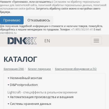
Нажмите «Принимаю», если соглашаетесь с
Согласием на обработку персональных
данных для посетителей сайта
,
политикой обработки персональных данных
,
политикой
использования cookie-файлов
. Запретить обработку cookie можно в настройках своего
браузера.
Принимаю
Отказываюсь
Для получения подробной информации о стоимости и наличии товаров, пожалуйста,
обращайтесь к нашим менеджерам по продажам. Телефон:
+7 (495) 502-91-41
E-mail:
client@dnk.ru
EN
Toggle
navigati
КАТАЛОГ
Корпорация DNK
Каталог продукции
Компьютерное оборудование и ПО
Нелинейный монтаж
DI&Postproduction
Lightcraft - cпецэффекты в реальном времени
Автоматизация производства и вещания
Системы хранения данных