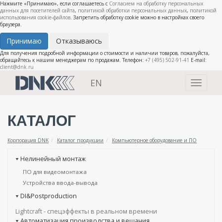
Нажмите «Принимаю», если соглашаетесь с
Согласием на обработку персональных
данных для посетителей сайта
,
политикой обработки персональных данных
,
политикой
использования cookie-файлов
. Запретить обработку cookie можно в настройках своего
браузера.
Принимаю
Отказываюсь
Для получения подробной информации о стоимости и наличии товаров, пожалуйста,
обращайтесь к нашим менеджерам по продажам. Телефон:
+7 (495) 502-91-41
E-mail:
client@dnk.ru
EN
Toggle
navigati
КАТАЛОГ
Корпорация DNK
Каталог продукции
Компьютерное оборудование и ПО
Нелинейный монтаж
ПО для видеомонтажа
Устройства ввода-вывода
DI&Postproduction
Lightcraft - cпецэффекты в реальном времени
Автоматизация производства и вещания