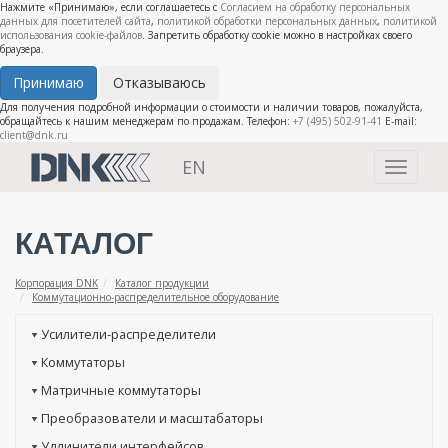
Нажмите «Принимаю», если соглашаетесь с
Согласием на обработку персональных
данных для посетителей сайта
,
политикой обработки персональных данных
,
политикой
использования cookie-файлов
. Запретить обработку cookie можно в настройках своего
браузера.
Принимаю
Отказываюсь
Для получения подробной информации о стоимости и наличии товаров, пожалуйста,
обращайтесь к нашим менеджерам по продажам. Телефон:
+7 (495) 502-91-41
E-mail:
client@dnk.ru
EN
Toggle
navigati
КАТАЛОГ
Корпорация DNK
Каталог продукции
Коммутационно-распределительное оборудование
Усилители-распределители
Коммутаторы
Матричные коммутаторы
Преобразователи и масштабаторы
Удлинители интерфейсов