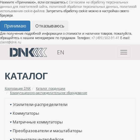
Нажмите «Принимаю», если соглашаетесь с
Согласием на обработку персональных
данных для посетителей сайта
,
политикой обработки персональных данных
,
политикой
использования cookie-файлов
. Запретить обработку cookie можно в настройках своего
браузера.
Принимаю
Отказываюсь
Для получения подробной информации о стоимости и наличии товаров, пожалуйста,
обращайтесь к нашим менеджерам по продажам. Телефон:
+7 (495) 502-91-41
E-mail:
client@dnk.ru
EN
Toggle
navigati
КАТАЛОГ
Корпорация DNK
Каталог продукции
Коммутационно-распределительное оборудование
Усилители-распределители
Коммутаторы
Матричные коммутаторы
Преобразователи и масштабаторы
Удлинители интерфейсов